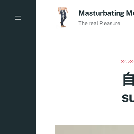
Masturbating M
The real Pleasure
自
s