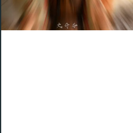
Tendances TikTok du thème (贞洁) une des
dernières publications
Par Jannet Nozum, thème (贞洁) exploré et
développé
Vous avez peut-être vu passer sur TikTok un
post original sur
« 贞洁 »
.
L’intérêt de discuter de thèmes importants sur