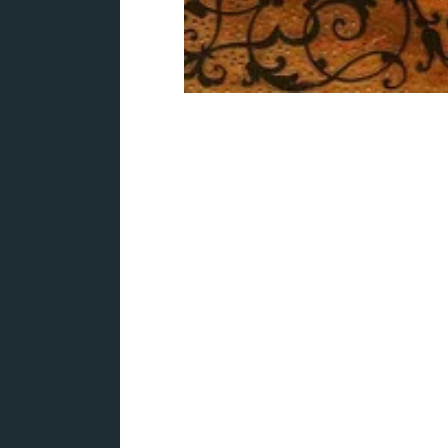
Le th
A la 
Actue
nouve
Les o