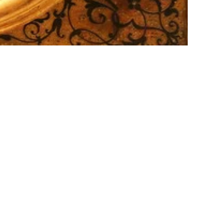
ge offre un angle
eurs à archiver et