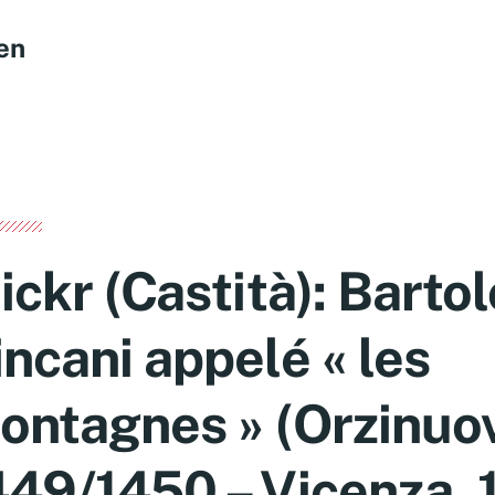
en
lickr (Castità): Bart
incani appelé « les
ontagnes » (Orzinuov
449/1450 – Vicenza, 