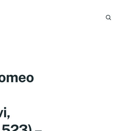
olomeo
i,
1523) –