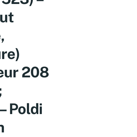
ut
,
re)
eur 208
;
– Poldi
n