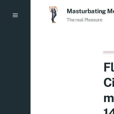
Masturbating M
The real Pleasure
F
C
m
1