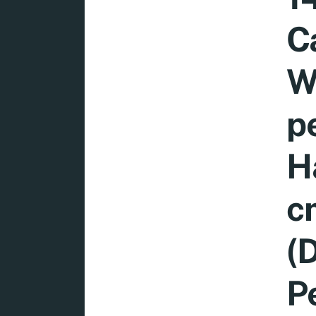
C
W
p
H
c
(
P