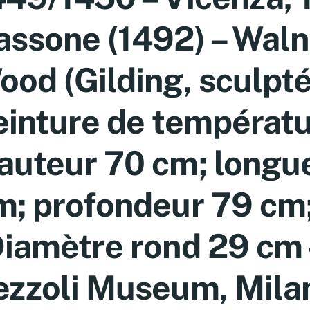
assone (1492) – Waln
ood (Gilding, sculpté
einture de températu
auteur 70 cm; longu
m; profondeur 79 cm
Diamètre rond 29 cm 
ezzoli Museum, Mila