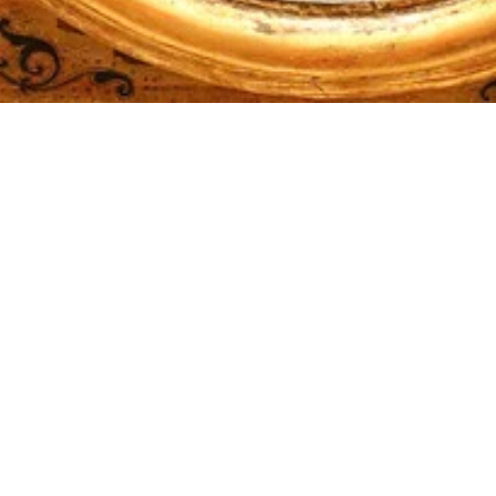
ème «Castità» en image : Une publication sur Flickr
une, le thème « Castità » publié par raffaele pagani
llement sur Flickr, et crée par raffaele pagani, une ima
au dans le thème « Castità » .
ptions de stockage illimité sur Flickr incitent les utilisat