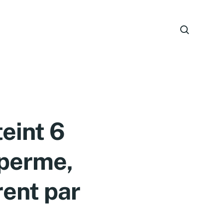
teint 6
sperme,
rent par