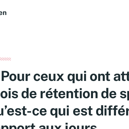
en
 Pour ceux qui ont at
ois de rétention de 
u’est-ce qui est diffé
apport aux jours