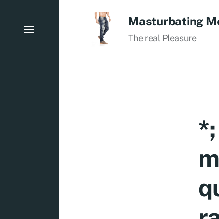
Masturbating M
The real Pleasure
*;
m
q
r