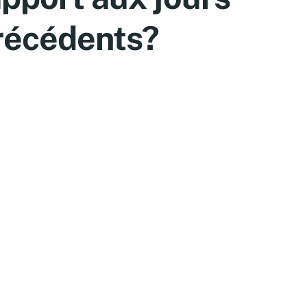
récédents?
n nouveau sujet à ex
ur Reddit : « For Thos
ho’ve Hit 6 Months o
emen Retention What