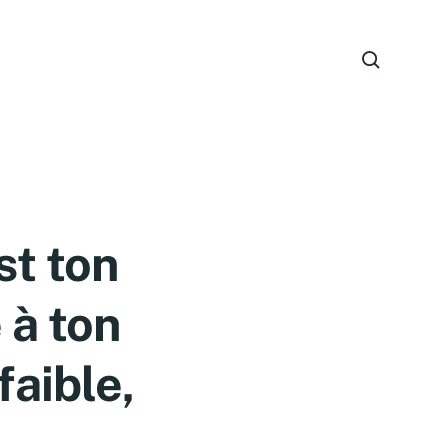
st ton
 à ton
faible,