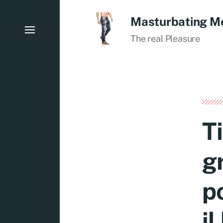
Masturbating M
The real Pleasure
Ti
g
po
il 