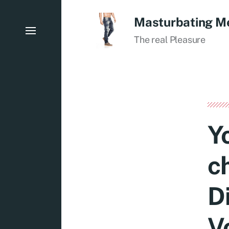
Masturbating M
The real Pleasure
Y
ch
D
V