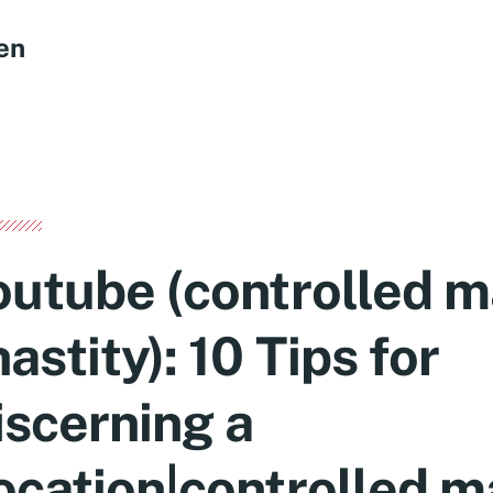
en
outube (controlled m
astity): 10 Tips for
iscerning a
ocation|controlled m