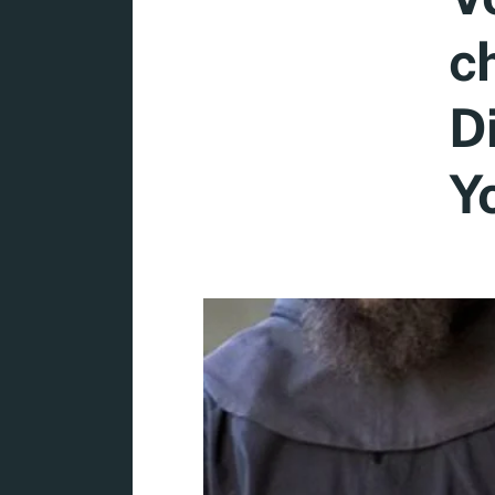
ch
D
Y