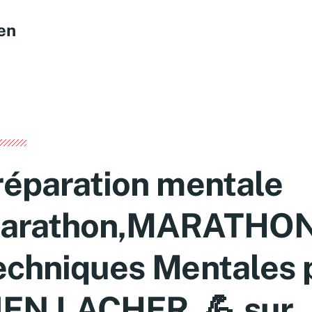
en
réparation mentale
arathon,MARATHON 
echniques Mentales 
IEN LACHER. 💪 sur