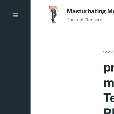
Masturbating M
The real Pleasure
p
m
T
R